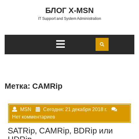
Перейти к содержимому
БЛОГ X-MSN
IT Support and System Administration
Открыть
меню
Метка:
CAMRip
MSN
Сегодня: 21 декабря 2018 г.
Нет комментариев
SATRip, CAMRip, BDRip или