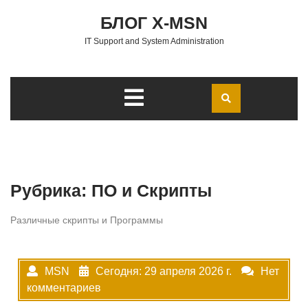
Перейти к содержимому
БЛОГ X-MSN
IT Support and System Administration
Открыть
меню
Рубрика:
ПО и Скрипты
Различные скрипты и Программы
MSN
Сегодня: 29 апреля 2026 г.
Нет
комментариев