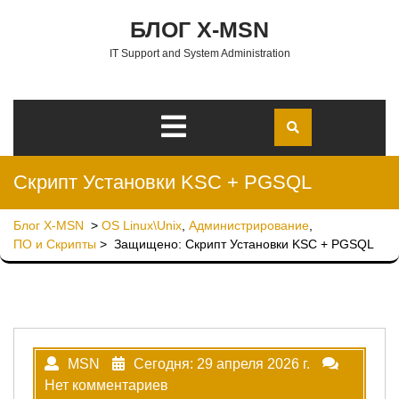
Перейти к содержимому
БЛОГ X-MSN
IT Support and System Administration
Открыть
меню
Скрипт Установки KSC + PGSQL
Блог X-MSN
>
OS Linux\Unix
,
Администрирование
,
ПО и Скрипты
>
Защищено: Скрипт Установки KSC + PGSQL
MSN
Сегодня: 29 апреля 2026 г.
Нет комментариев