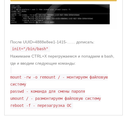
После UUID=4888e8ee1-1415-…… дописать:
init="/bin/bash"
Нажимаем CTRL+X перегружаемся и попадаем в bash,
где и вводим следующие команды:
mount -rw -o remount / - монтируем файловую
систему
passwd - команда для смены пароля
umount / - размонтируем файловую систему
reboot -f - перезагрузка ОС