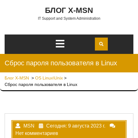
Перейти к содержимому
БЛОГ X-MSN
IT Support and System Administration
Открыть
меню
Сброс пароля пользователя в Linux
Блог X-MSN
>
OS Linux\Unix
>
Сброс пароля пользователя в Linux
MSN
Сегодня: 9 августа 2023 г.
Нет комментариев