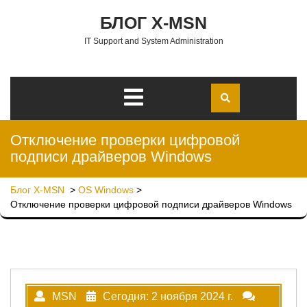
Перейти к содержимому
БЛОГ X-MSN
IT Support and System Administration
Открыть
меню
Отключение проверки цифровой
подписи драйверов Windows
Блог X-MSN
>
OS Windows
>
Отключение проверки цифровой подписи драйверов Windows
MSN
Сегодня: 2 ноября 2024 г.