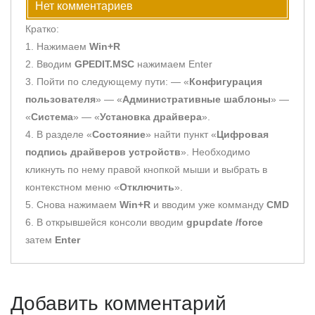
Нет комментариев
Кратко:
1. Нажимаем
Win+R
2. Вводим
GPEDIT.MSC
нажимаем Enter
3. Пойти по следующему пути: — «
Конфигурация
пользователя
» — «
Административные шаблоны
» —
«
Система
» — «
Установка драйвера
».
4. В разделе «
Состояние
» найти пункт «
Цифровая
подпись драйверов устройств
». Необходимо
кликнуть по нему правой кнопкой мыши и выбрать в
контекстном меню «
Отключить
».
5. Снова нажимаем
Win+R
и вводим уже комманду
CMD
6. В открывшейся консоли вводим
gpupdate /force
затем
Enter
Добавить комментарий