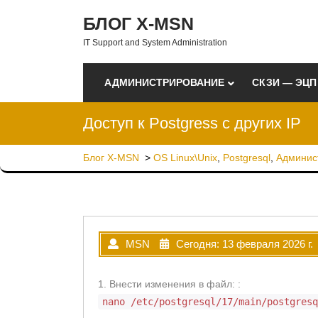
Перейти к содержимому
БЛОГ X-MSN
IT Support and System Administration
АДМИНИСТРИРОВАНИЕ
СКЗИ — ЭЦП
Доступ к Postgress с других IP
Блог X-MSN
>
OS Linux\Unix
,
Postgresql
,
Админис
MSN
Сегодня: 13 февраля 2026 г.
1. Внести изменения в файл: :
nano /etc/postgresql/17/main/postgres