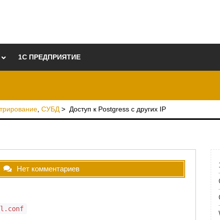
1C ПРЕДПРИЯТИЕ
трирование
,
СУБД
>
Доступ к Postgress с других IP
Нет комментариев
ql.conf