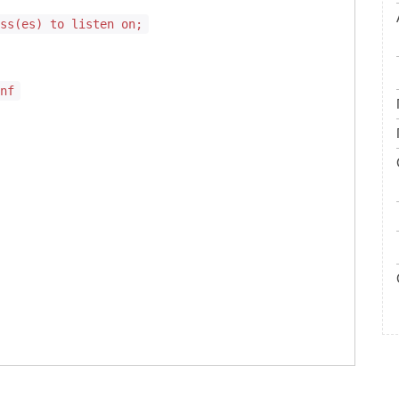
ess(es) to listen on;
onf