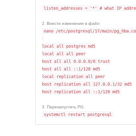
listen_addresses = '*' # what IP addr
2. Внести изменения в файл:
nano /etc/postgresql/17/main/pg_hba.c
local all postgres md5
local all all peer
host all all 0.0.0.0/0 trust
host all all ::1/128 md5
local replication all peer
host replication all 127.0.0.1/32 md5
host replication all ::1/128 md5
3. Перезапустить PG:
systemctl restart postgresql